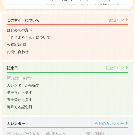
「ボン・ジョヴィの日」
を追加しまし
26.07.01
た。
「8月23日は何の日？」のページに
このサイトについて
総合TOP
「ディック・ブルーナの日」
を追加し
はじめての方へ
ました。
「きじまろくん」について
公式SNS
お問い合わせ
カレンダー
「ハロウィンはどんなお祭り？起源や
記念日
記念日TOP
26.06.19
歴史、仮装の意味とは」のページを公
開しました。
記念日を探す
カレンダーから探す
更新ページへ
テーマから探す
五十音から探す
記念日
毎月くる記念日
「6月2日は何の日？」のページに
「ル
ビの日」
を追加しました。
26.05.25
カレンダー
今月のカレンダー
「6月10日は何の日？」のページに
カレンダーを見る
読みもの
用語解説
「アイスティーの日」
を追加しまし