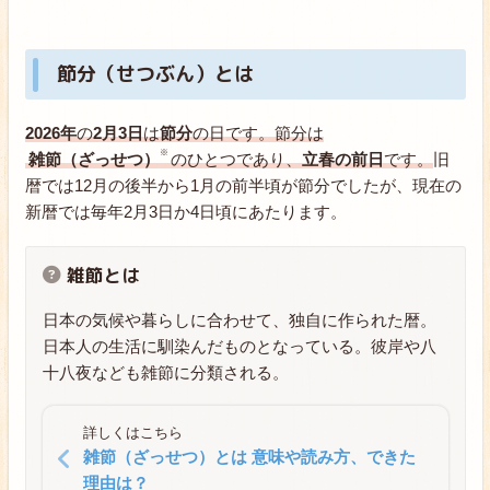
節分（せつぶん）とは
2026年
の
2月3日
は
節分
の日です。節分は
雑節（ざっせつ）
のひとつであり、
立春の前日
です。
旧
暦では12月の後半から1月の前半頃が節分でしたが、現在の
新暦では毎年2月3日か4日頃にあたります。
雑節とは
日本の気候や暮らしに合わせて、独自に作られた暦。
日本人の生活に馴染んだものとなっている。彼岸や八
十八夜なども雑節に分類される。
詳しくはこちら
雑節（ざっせつ）とは 意味や読み方、できた
理由は？