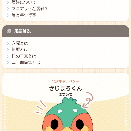
暦注について
マニアックな暦雑学
暦と年中行事
用語解説
六曜とは
旧暦とは
日の干支とは
二十四節気とは
公式キャラクター
きじまろくん
について