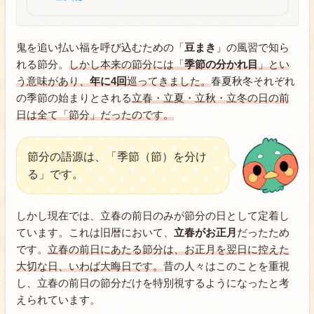
鬼を追い払い福を呼び込むための「
豆まき
」の風習で知ら
れる節分。
しかし本来の節分には「
季節の分かれ目
」とい
う意味があり、
年に4回
巡ってきました。
春夏秋冬それぞれ
の季節の始まりとされる
立春・立夏・立秋・立冬の日の前
日は全て「節分」だったのです。
節分の語源は、「季節（節）を分け
る」です。
しかし現在では、立春の前日のみが節分の日として定着し
ています。これは旧暦において、
立春がお正月
だったため
です。
立春の前日にあたる節分は、お正月を翌日に控えた
大切な日、いわば大晦日です。
昔の人々はこのことを重視
し、立春の前日の節分だけを特別視するようになったと考
えられています。