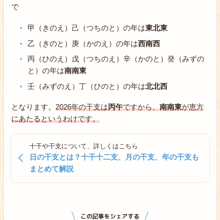
で
甲（きのえ）己（つちのと）の年は
東北東
乙（きのと）庚（かのえ）の年は
西南西
丙（ひのえ）戊（つちのえ）辛（かのと）癸（みずの
と）の年は
南南東
壬（みずのえ）丁（ひのと）の年は
北北西
となります。
2026年の干支は
丙午
ですから、
南南東
が恵方
にあたるというわけです。
十干や干支について、詳しくはこちら
日の干支とは？十干十二支、月の干支、年の干支も
まとめて解説
この記事をシェアする