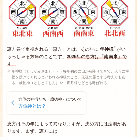
恵方巻で重視される「恵方」とは、その年に
年神様
がい
らっしゃる方角のことです。
2026年
の恵方は「
南南東
」で
す。
年神様（としがみさま）・・・毎年初めに山から降りてきて、人々に幸
福を授けてくれるといわれる神様のこと。先祖の霊とする考え方もあ
る。歳徳神（としとくじん）や、正月様などとも呼ばれる。
方位の神様たち（歳徳神）について
方位神とは？
恵方はその年によって異なりますが、決め方には法則があ
ります。まず、恵方には