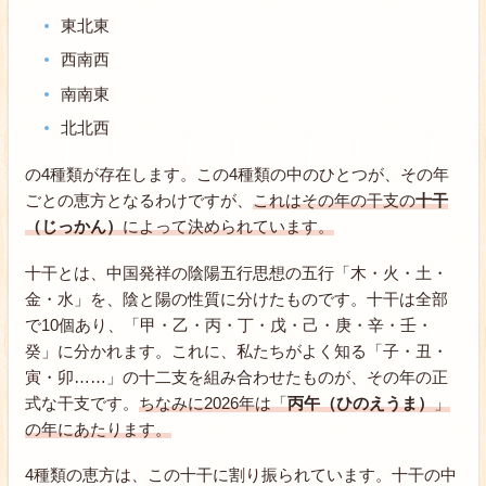
東北東
西南西
南南東
北北西
の4種類が存在します。この4種類の中のひとつが、その年
ごとの恵方となるわけですが、
これはその年の干支の
十干
（じっかん）
によって決められています。
十干とは、中国発祥の陰陽五行思想の五行「木・火・土・
金・水」を、陰と陽の性質に分けたものです。十干は全部
で10個あり、「甲・乙・丙・丁・戊・己・庚・辛・壬・
癸」に分かれます。これに、私たちがよく知る「子・丑・
寅・卯……」の十二支を組み合わせたものが、その年の正
式な干支です。
ちなみに2026年は「
丙午（ひのえうま）
」
の年にあたります。
4種類の恵方は、この十干に割り振られています。十干の中