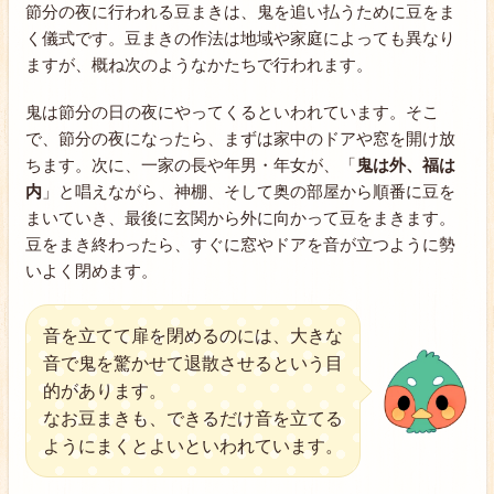
節分の夜に行われる豆まきは、鬼を追い払うために豆をま
く儀式です。豆まきの作法は地域や家庭によっても異なり
ますが、概ね次のようなかたちで行われます。
鬼は節分の日の夜にやってくるといわれています。そこ
で、節分の夜になったら、まずは家中のドアや窓を開け放
ちます。次に、一家の長や年男・年女が、「
鬼は外、福は
内
」と唱えながら、神棚、そして奥の部屋から順番に豆を
まいていき、最後に玄関から外に向かって豆をまきます。
豆をまき終わったら、すぐに窓やドアを音が立つように勢
いよく閉めます。
音を立てて扉を閉めるのには、大きな
音で鬼を驚かせて退散させるという目
的があります。
なお豆まきも、できるだけ音を立てる
ようにまくとよいといわれています。