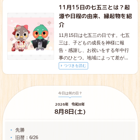
11月15日の七五三とは？起
源や日程の由来、縁起物を紹
介
11月15日は七五三の日です。七五
三は、子どもの成長を神様に報
告・感謝し、お祝いをする年中行
事のひとつ。地域によって差が
...
つづきを読む
今日は何の日？
2026年
令和8年
8月8日(土)
先勝
旧暦：6/26