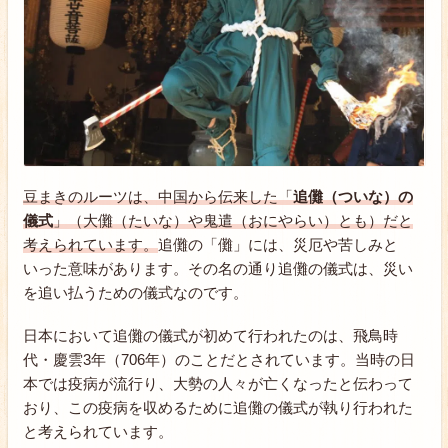
豆まきのルーツは、中国から伝来した「
追儺（ついな）の
儀式
」（大儺（たいな）や鬼遣（おにやらい）とも）だと
考えられています。
追儺の「儺」には、災厄や苦しみと
いった意味があります。その名の通り追儺の儀式は、災い
を追い払うための儀式なのです。
日本において追儺の儀式が初めて行われたのは、飛鳥時
代・慶雲3年（706年）のことだとされています。当時の日
本では疫病が流行り、大勢の人々が亡くなったと伝わって
おり、この疫病を収めるために追儺の儀式が執り行われた
と考えられています。