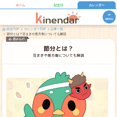
ホーム
記念日
カレンダー
キネンダー
MENU
総合TOP
カレンダーTOP
記事一覧
節分とは？豆まきや恵方巻についても解説
読みもの
節分とは？
豆まきや恵方巻についても解説