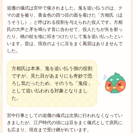
追儺の儀式は宮中で催されました。鬼を追い払うのは、ク
マの皮を被り、黄金色の四つ目の面を着けた「方相氏（ほ
うそうし）」と呼ばれる役割を与えられた役人です。方相
氏の大声と矛を鳴らす音に合わせて、役人たちが矢を射っ
たり、桃の杖を地に叩きつけたりして鬼を追い払ったとい
います。昔は、現在のように豆をまく風習はありませんで
した。
方相氏は本来、鬼を追い払う側の役割
ですが、見た目があまりにも奇妙で恐
ろし気だったため、そのうち「鬼役」
として追い払われる対象となりまし
た。
宮中行事としての追儺の儀式は次第に行われなくなってい
きましたが、江戸時代の頃には豆をまく儀式として庶民に
も広まり、現在まで受け継がれています。