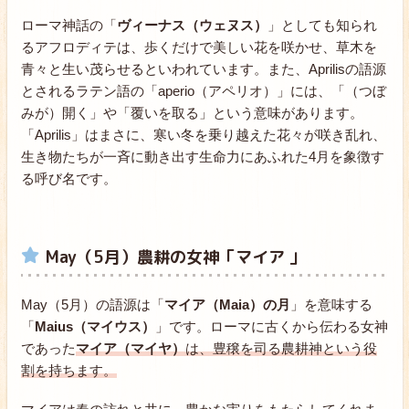
ローマ神話の「
ヴィーナス（ウェヌス）
」としても知られ
るアフロディテは、歩くだけで美しい花を咲かせ、草木を
青々と生い茂らせるといわれています。また、Aprilisの語源
とされるラテン語の「aperio（アペリオ）」には、「（つぼ
みが）開く」や「覆いを取る」という意味があります。
「Aprilis」はまさに、寒い冬を乗り越えた花々が咲き乱れ、
生き物たちが一斉に動き出す生命力にあふれた4月を象徴す
る呼び名です。
May（5月）農耕の女神「マイア 」
May（5月）の語源は「
マイア（Maia）の月
」を意味する
「
Maius（マイウス）
」です。ローマに古くから伝わる女神
であった
マイア（マイヤ）
は、豊穣を司る農耕神という役
割を持ちます。