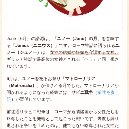
June（6月）の語源は、「
ユノー（Juno）の月
」を意味す
る「
Junius（ユニウス）
」です。ローマ神話に語られる
ユ
ノ―（ジュノー）
は、
女性の結婚や妊娠を守護する女神。
ギリシア神話で最高位の女神とされる「ヘラ」と同一視さ
れています。
6月は、ユノーを祀るお祭り「
マトローナリア
（Matronalia）
」が催される月でした。マトローナリアが
開かれるようになった経緯には、
サビニ戦争
（
前述を参
照
）が関係しています。
前述通りサビニ戦争は、ローマが近隣諸国から女性たちを
略奪したことを発端として起こった戦いです。幾度も繰り
返される争いを止めたのは、他でもない略奪された女性た