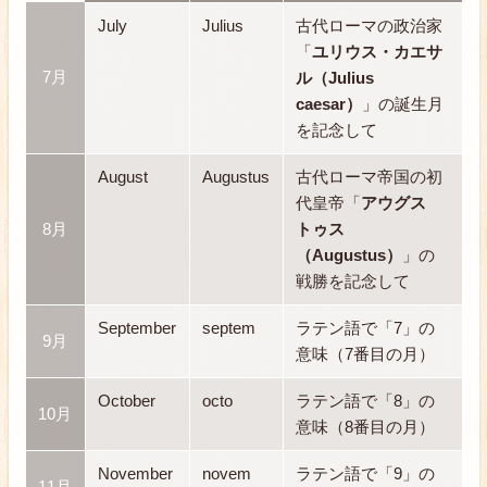
July
Julius
古代ローマの政治家
「
ユリウス・カエサ
7月
ル（Julius
caesar）
」の誕生月
を記念して
August
Augustus
古代ローマ帝国の初
代皇帝「
アウグス
8月
トゥス
（Augustus）
」の
戦勝を記念して
September
septem
ラテン語で「7」の
9月
意味（7番目の月）
October
octo
ラテン語で「8」の
10月
意味（8番目の月）
November
novem
ラテン語で「9」の
11月