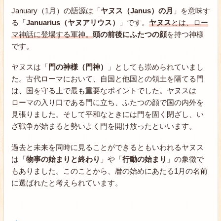
January（1月）の語源は「
ヤヌス（Janus）の月
」を意味す
る「
Januarius（ヤヌアリウス）
」です。
ヤヌス
とは、ロー
マ神話に登場する軍神。
頭の前後にふたつの顔
を持つ神様
です。
ヤヌスは「
門の神様（門神）
」としても崇められていまし
た。古代ローマにおいて、自国と他国との領土を隔てる門
は、国を守る上で最も重要なポイントでした。ヤヌスは
ローマの入り口である門に立ち、ふたつの顔で国の内外を
見張りました。そして平和なときには門を固く閉ざし、い
ざ戦争が始まると勢いよく門を開け放ったといいます。
過去と未来を同時に見ることができるともいわれるヤヌス
は「
物事の始まりと終わり
」や「
行動の始まり
」の象徴で
もありました。このことから、暦の始めにあたる1月の名前
に選ばれたと考えられています。