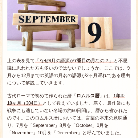
上の表を見て
「なぜ9月の語源が
7番目の月
なの？」
と不思
議に思われた方も多いのではないでしょうか。ここでは、9
月から12月までの英語の月名の語源が2ヶ月遅れである理由
について解説していきます。
古代ローマで初めて作られた暦「
ロムルス暦
」は、
1年
を
10ヶ月
（304日）
として数えていました。寒く、農作業にも
戦争にも適していない冬場の約60日間は、暦から省かれた
のです。このロムルス暦においては、言葉の本来の意味通
り、7月を「September」8月を「October」9月を
「November」10月を「December」と呼んでいました。