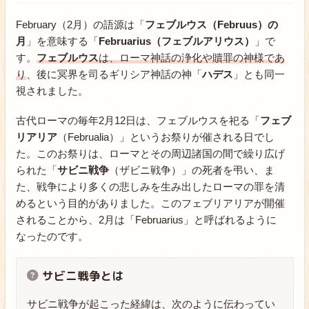
February（2月）の語源は「
フェブルウス（Februus）の
月
」を意味する「
Februarius（フェブルアリウス）
」で
す。
フェブルウス
は、ローマ神話の浄化や贖罪の神様であ
り
、後に冥界を司るギリシア神話の神「
ハデス
」とも同一
視されました。
古代ローマの毎年2月12日は、フェブルウスを祀る「
フェブ
リアリア
（Februalia）」というお祭りが催される日でし
た。このお祭りは、ローマとその周辺諸国の間で繰り広げ
られた「
サビニ戦争
（ザビニ戦争）」の死者を弔い、ま
た、戦争により多くの悲しみを生み出したローマの罪を清
めるという目的がありました。このフェブリアリアが開催
されることから、2月は「Februarius」と呼ばれるように
なったのです。
サビニ戦争とは
サビニ戦争が起こった経緯は、次のように伝わってい