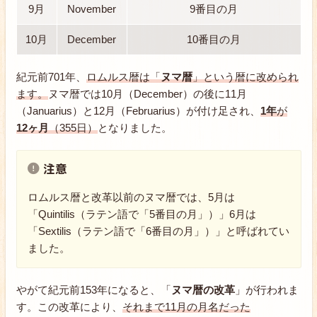
9月
November
9番目の月
10月
December
10番目の月
紀元前701年、
ロムルス暦は「
ヌマ暦
」という暦に改められ
ます。
ヌマ暦では10月（December）の後に11月
（Januarius）と12月（Februarius）が付け足され、
1年
が
12ヶ月
（355日）
となりました。
注意
ロムルス暦と改革以前のヌマ暦では、5月は
「Quintilis（ラテン語で「5番目の月」）」6月は
「Sextilis（ラテン語で「6番目の月」）」と呼ばれてい
ました。
やがて紀元前153年になると、「
ヌマ暦の改革
」が行われま
す。この改革により、
それまで11月の月名だった