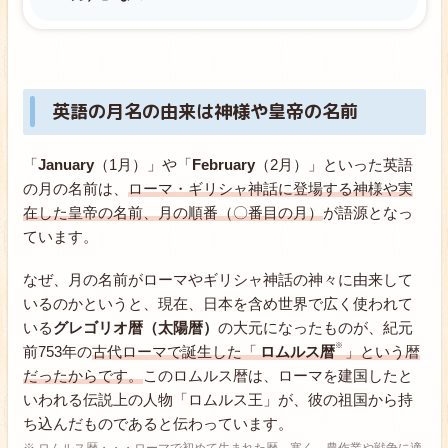
英語の月名の由来は神様や皇帝の名前
「
January
（1月）」や「
February
（2月）」といった英語
の月の名前は、
ローマ・ギリシャ神話に登場する神様や実
在した皇帝の名前、月の順番（〇番目の月）
が語源となっ
ています。
なぜ、月の名前がローマやギリシャ神話の神々に由来して
いるのかというと、現在、日本を含め世界で広く使われて
いる
グレゴリオ暦（太陽暦）
の大元になったものが、紀元
前753年の
古代ローマで誕生した「
ロムルス暦
」という暦
だったからです。
このロムルス暦は、ローマを建国したと
いわれる伝説上の人物「ロムルス王」が、彼の祖国から持
ち込んだものであると伝わっています。