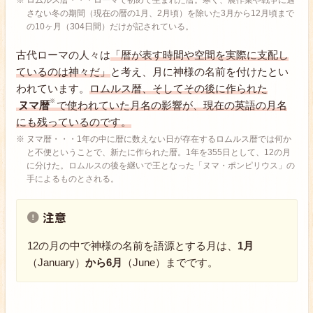
ロムルス暦・・・ローマで初めて生まれた暦。寒く、農作業や戦争に適
さない冬の期間（現在の暦の1月、2月頃）を除いた3月から12月頃まで
の10ヶ月（304日間）だけが記されている。
古代ローマの人々は
「暦が表す時間や空間を実際に支配し
ているのは神々だ」
と考え、月に神様の名前を付けたとい
われています。
ロムルス暦、そしてその後に作られた
ヌマ暦
で使われていた月名の影響が、現在の英語の月名
にも残っているのです。
ヌマ暦・・・1年の中に暦に数えない日が存在するロムルス暦では何か
と不便ということで、新たに作られた暦。1年を355日として、12の月
に分けた。ロムルスの後を継いで王となった「ヌマ・ポンピリウス」の
手によるものとされる。
注意
12の月の中で神様の名前を語源とする月は、
1月
（January）
から
6月
（June）までです。