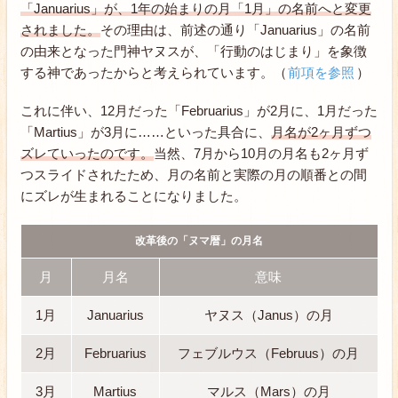
「Januarius」が、1年の始まりの月「1月」の名前へと変更
されました。
その理由は、前述の通り「Januarius」の名前
の由来となった門神ヤヌスが、「行動のはじまり」を象徴
する神であったからと考えられています。（
前項を参照
）
これに伴い、12月だった「Februarius」が2月に、1月だった
「Martius」が3月に……といった具合に、
月名が2ヶ月ずつ
ズレていったのです。
当然、7月から10月の月名も2ヶ月ず
つスライドされたため、月の名前と実際の月の順番との間
にズレが生まれることになりました。
改革後の「ヌマ暦」の月名
月
月名
意味
1月
Januarius
ヤヌス（Janus）の月
2月
Februarius
フェブルウス（Februus）の月
3月
Martius
マルス（Mars）の月