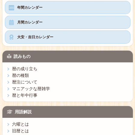
年間カレンダー
月間カレンダー
大安・吉日カレンダー
読みもの
暦の成り立ち
暦の種類
暦注について
マニアックな暦雑学
暦と年中行事
用語解説
六曜とは
旧暦とは