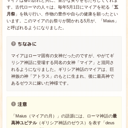
マイアは春の訪れと共に、豊かな実りをもたらしてくれま
す。古代ローマの人々は、毎年5月1日にマイアを祀る「
五
月祭
」を執り行い、作物の豊作や自らの健康を願ったとい
います。このマイアのお祭りが開かれる5月が、「Maius」
と呼ばれるようになりました。
ちなみに
マイアはローマ固有の女神だったのですが、やがてギ
リシア神話に登場する同名の女神「マイア」と混同さ
れるようになりました。ギリシア神話のマイアは、巨
神族の神「アトラス」のもとに生まれ、後に最高神で
あるゼウスに嫁いだ神様です。
注意
「Maius（マイアの月）」の語源には、ローマ神話の
最
高神ユピテル
（ギリシア神話のゼウス）を表す「deus