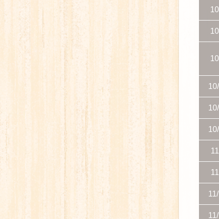
10
10
10
10
10
10
11
11
11
11