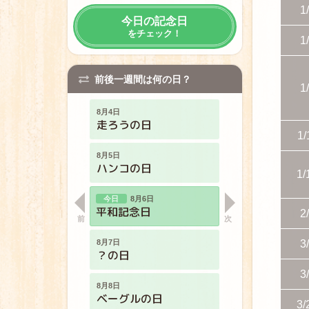
1
今日の記念日
8月2日
をチェック！
パンツの日
1
8月3日
前後一週間は何の日？
パールミルクティーの日
1
8月4日
走ろうの日
1/
8月5日
ハンコの日
1/
8月6日
平和記念日
2
8月7日
3
？の日
3
8月8日
ベーグルの日
3/