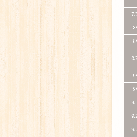
7/
8
8
8/
9
9
9/
9/
9/