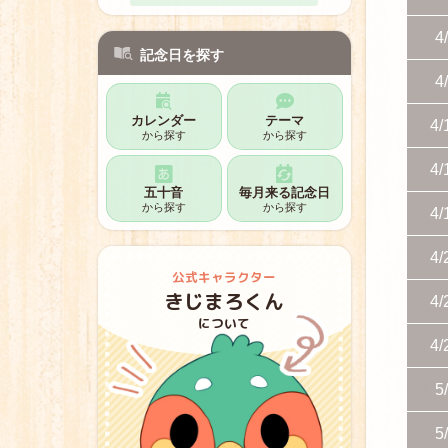
8月9日
4
ハグの日
記念日を探す
4
8月10日
ハートの日
カレンダー
テーマ
4/
から探す
から探す
8月11日
4/
山の日
五十音
毎月来る記念日
から探す
から探す
4/
8月12日
アルプスの少女ハイジの日
4/
公式キャラクター
8月13日
きじまろくん
左利きの日
4/
について
4/
5
5