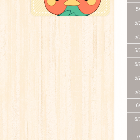
5
5/
5/
5/
5/
5/
5/
6
6/
7