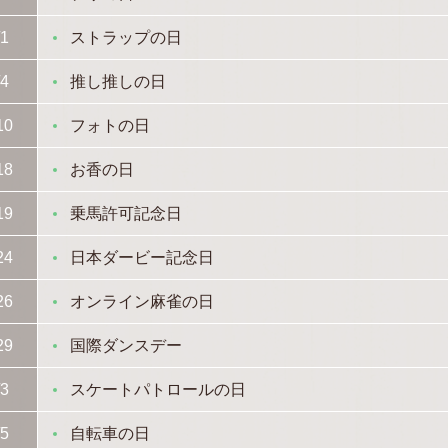
/1
ストラップの日
/4
推し推しの日
10
フォトの日
18
お香の日
19
乗馬許可記念日
24
日本ダービー記念日
26
オンライン麻雀の日
29
国際ダンスデー
/3
スケートパトロールの日
/5
自転車の日