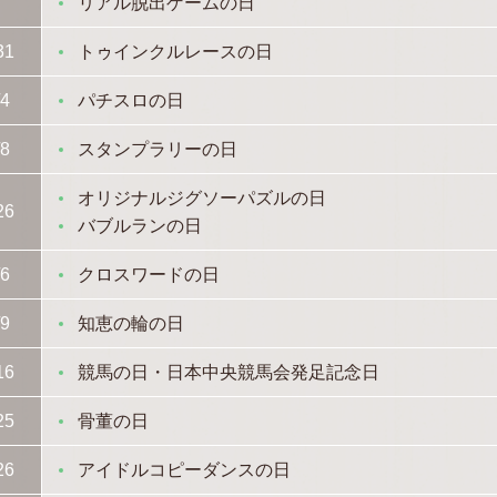
リアル脱出ゲームの日
31
トゥインクルレースの日
/4
パチスロの日
/8
スタンプラリーの日
オリジナルジグソーパズルの日
26
バブルランの日
/6
クロスワードの日
/9
知恵の輪の日
16
競馬の日・日本中央競馬会発足記念日
25
骨董の日
26
アイドルコピーダンスの日