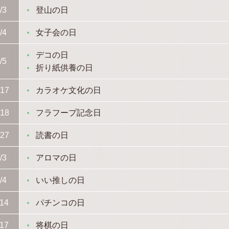
/3
登山の日
/4
女子会の日
デコの日
/5
折り紙供養の日
/17
カラオケ文化の日
/18
フラフープ記念日
/27
読書の日
/3
アロマの日
/4
いい推しの日
/14
パチンコの日
/17
将棋の日