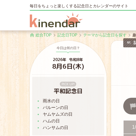
毎日をちょっと楽しくする記念日とカレンダーのサイト
キネンダー
総合TOP
記念日TOP
テーマから記念日を探す
今日は何の日？
2026年
令和8年
8月6日(木)
PICK UP!
平和記念日
7月30日
大正改元の日
雨水の日
バルーンの日
7月31日
蓄音機の日
ヤムヤムズの日
ハムの日
1
ハンサムの日
8月1日
水の日