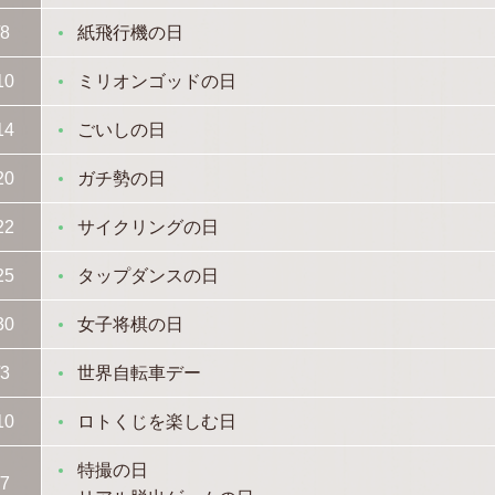
/8
紙飛行機の日
10
ミリオンゴッドの日
14
ごいしの日
20
ガチ勢の日
22
サイクリングの日
25
タップダンスの日
30
女子将棋の日
/3
世界自転車デー
10
ロトくじを楽しむ日
特撮の日
/7