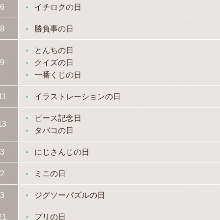
/6
イチロクの日
/8
勝負事の日
とんちの日
/9
クイズの日
一番くじの日
11
イラストレーションの日
ピース記念日
13
タバコの日
/3
にじさんじの日
/2
ミニの日
/3
ジグソーパズルの日
21
プリの日