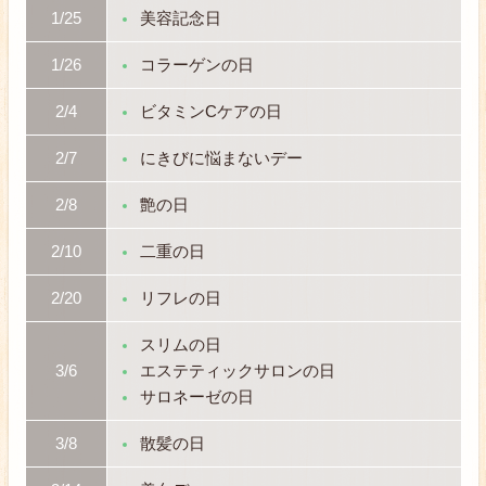
1/25
美容記念日
1/26
コラーゲンの日
2/4
ビタミンCケアの日
2/7
にきびに悩まないデー
2/8
艶の日
2/10
二重の日
2/20
リフレの日
スリムの日
3/6
エステティックサロンの日
サロネーゼの日
3/8
散髪の日