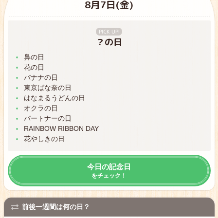
8月7日(金)
PICK UP!
？の日
鼻の日
花の日
7月31日
バナナの日
蓄音機の日
東京ばな奈の日
はなまるうどんの日
8月1日
オクラの日
水の日
パートナーの日
RAINBOW RIBBON DAY
8月2日
花やしきの日
パンツの日
今日の記念日
8月3日
をチェック！
パールミルクティーの日
8月4日
走ろうの日
前後一週間は何の日？