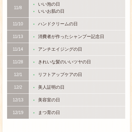
いい泡の日
11/8
いいお肌の日
11/10
ハンドクリームの日
11/13
消費者が作ったシャンプー記念日
11/14
アンチエイジングの日
11/28
きれいな髪のいいツヤの日
12/1
リフトアップケアの日
12/2
美人証明の日
12/13
美容室の日
12/19
まつ育の日