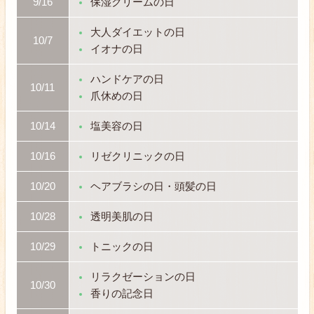
9/16
保湿クリームの日
大人ダイエットの日
10/7
イオナの日
ハンドケアの日
10/11
爪休めの日
10/14
塩美容の日
10/16
リゼクリニックの日
10/20
ヘアブラシの日・頭髪の日
10/28
透明美肌の日
10/29
トニックの日
リラクゼーションの日
10/30
香りの記念日