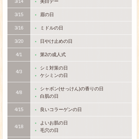
3/14
美白デー
3/15
眉の日
3/16
ミドルの日
3/20
日やけ止めの日
4/1
第2の成人式
シミ対策の日
4/3
ケシミンの日
シャボン(せっけん)の香りの日
4/8
白肌の日
4/15
良いコラーゲンの日
よいお肌の日
4/18
毛穴の日