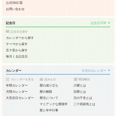
公式SNS
お問い合わせ
記念日
記念日TOP
記念日を探す
カレンダーから探す
テーマから探す
五十音から探す
毎月くる記念日
カレンダー
今月のカレンダー
カレンダーを見る
読みもの
用語解説
年間カレンダー
暦の成り立ち
六曜とは
月間カレンダー
暦の種類
旧暦とは
大安吉日カレンダー
暦注について
日の干支とは
マニアックな暦雑学
二十四節気とは
暦と年中行事