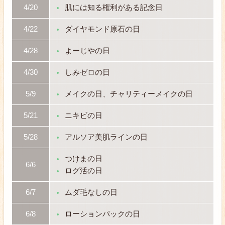
4/20
肌には知る権利がある記念日
4/22
ダイヤモンド原石の日
4/28
よーじやの日
4/30
しみゼロの日
5/9
メイクの日、チャリティーメイクの日
5/21
ニキビの日
5/28
アルソア美肌ラインの日
つけまの日
6/6
ログ活の日
6/7
ムダ毛なしの日
6/8
ローションパックの日