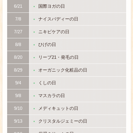
6/21
国際ヨガの日
7/8
ナイスバディーの日
7/27
ニキビケアの日
8/8
ひげの日
8/20
リーブ21・発毛の日
8/29
オーガニック化粧品の日
9/4
くしの日
9/8
マスカラの日
9/10
メディキュットの日
9/13
クリスタルジェミーの日