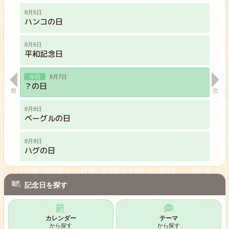
8月5日
ハンコの日
8月6日
平和記念日
8月7日
？の日
8月8日
ベーグルの日
8月9日
ハグの日
8月10日
ハートの日
記念日を探す
8月11日
山の日
カレンダー
テーマ
から探す
から探す