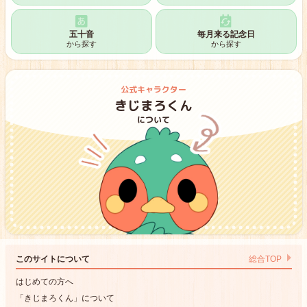
8月12日
アルプスの少女ハイジの日
五十音
毎月来る記念日
から探す
から探す
8月13日
左利きの日
公式キャラクター
8月14日
きじまろくん
裸足の記念日
について
このサイトについて
総合TOP
はじめての方へ
「きじまろくん」について