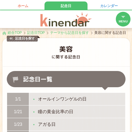
ホーム
記念日
カレンダー
キネンダー
MENU
総合TOP
記念日TOP
テーマから記念日を探す
美容に関する記念日
記念日を探す
美容
に関する記念日
記念日一覧
1/1
オールインワンゲルの日
1/21
瞳の黄金比率の日
1/23
アガる日