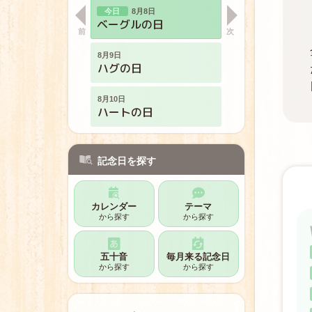
8月8日
ベーグルの日
8月9日
ハグの日
8月10日
ハートの日
8月11日
山の日
記念日を探す
8月12日
アルプスの少女ハイジの日
カレンダー
テーマ
から探す
から探す
8月13日
左利きの日
五十音
毎月来る記念日
から探す
から探す
8月14日
裸足の記念日