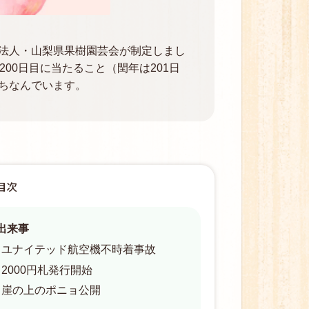
法人・山梨県果樹園芸会が制定しまし
00日目に当たること（閏年は201日
ちなんでいます。
目次
出来事
9年 ユナイテッド航空機不時着事故
年 2000円札発行開始
年 崖の上のポニョ公開