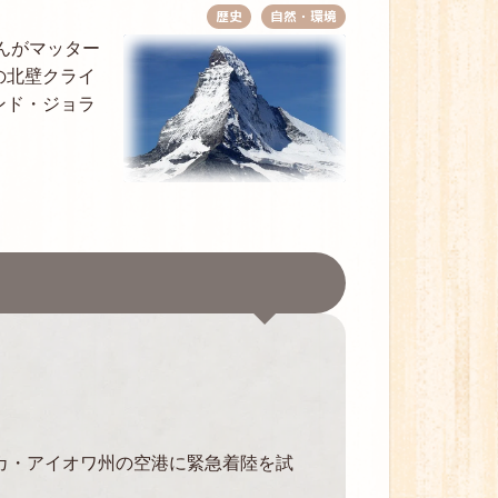
歴史
自然・環境
んがマッター
の北壁クライ
ンド・ジョラ
リカ・アイオワ州の空港に緊急着陸を試