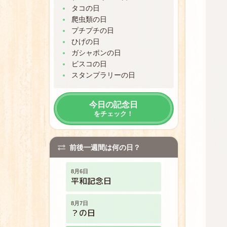
タコの日
8月1日
爬虫類の日
水の日
プチプチの日
ひげの日
8月2日
パンツの日
ガシャポンの日
ビスコの日
スタンプラリーの日
8月3日
パールミルクティーの日
今日の記念日
8月4日
をチェック！
走ろうの日
8月5日
前後一週間は何の日？
ハンコの日
8月6日
平和記念日
8月7日
？の日