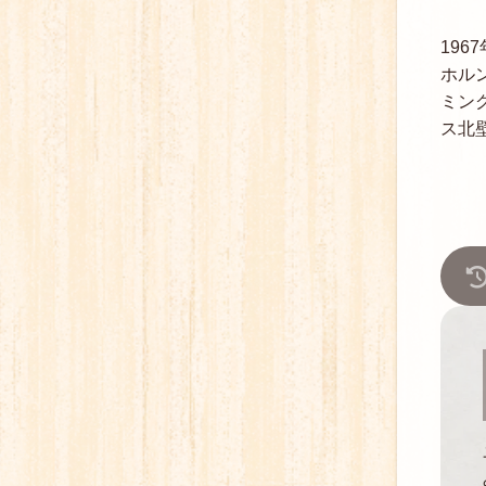
19
ホル
ミン
ス北