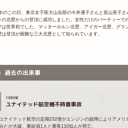
67年のこの日、東京女子医大山岳部の今井通子さんと若山美子さ
ンの北壁からの登頂に成功しました。女性だけのパーティーで
グは世界初でした。マッターホルン北壁、アイガー北壁、グラ
壁は登頂が困難な三大北壁として知られています。
過去の出来事
1989年
ユナイテッド航空機不時着事故
ユナイテッド航空の定期232便がエンジンの故障によりアメ
みたが大破。乗組員1人と乗客110似んが死亡。