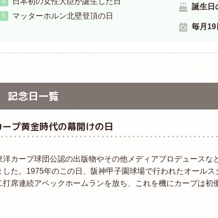
日本初の女性大臣が誕生した日
誕生日
マッターホルン北壁登頂の日
毎月1
記念日一覧
カープ黄金時代の幕開けの日
東洋カープ球団公認の出版物やその他メディアプロデュースな
ました。1975年のこの日、阪神甲子園球場で行われたオール
二打席連続アベックホームランを放ち、これを機にカープは初
。