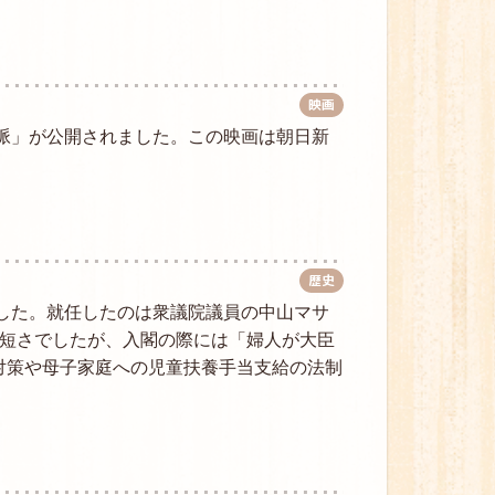
映画
山脈」が公開されました。この映画は朝日新
歴史
ました。就任したのは衆議院議員の中山マサ
う短さでしたが、入閣の際には「婦人が大臣
対策や母子家庭への児童扶養手当支給の法制