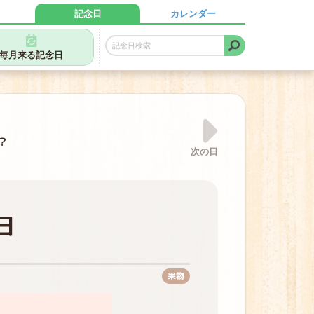
記念日
カレンダー
毎月来る記念日
？
次の日
日
果物