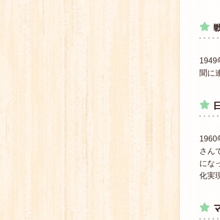
19
聞に
19
さん
にな
化実