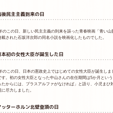
戦後民主主義到来の日
49年のこの日、新しい民主主義の到来を謳った青春映画「青い
連載された石坂洋次郎の同名小説を映画化したものでした。
日本初の女性大臣が誕生した日
60年のこの日、日本の憲政史上ではじめての女性大臣が誕生し
です。初の女性大臣となった中山さんの在任期間は5か月とい
ったからには、プラスアルファがなければ」と語り、小児まひ
現に尽力しました。
マッターホルン北壁登頂の日