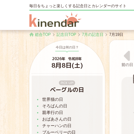
毎日をちょっと楽しくする記念日とカレンダーのサイト
キネンダー
総合TOP
記念日TOP
7月の記念日
7月19日
今日は何の日？
2026年
令和8年
8月8日(土)
前の日
PICK UP!
ベーグルの日
世界猫の日
そろばんの日
親孝行の日
おばあさんの日
チャーハンの日
ブルーベリーの日